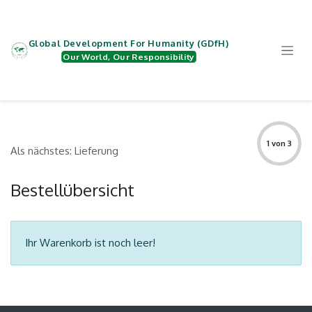
Zum Inhalt springen
Global Development For Humanity (GDfH)
Our World, Our Responsibility
Bestellung überprüfen
1 von 3
Als nächstes: Lieferung
Bestellübersicht
Ihr Warenkorb ist noch leer!